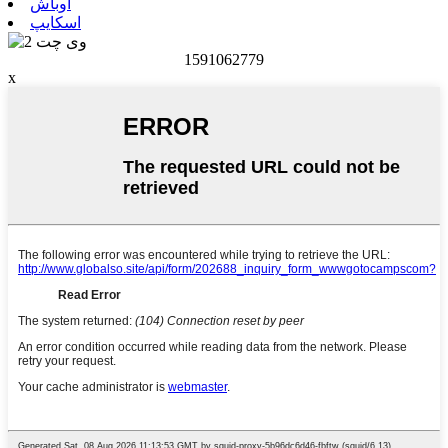
اوباش
اسکایپ
1591062779
x