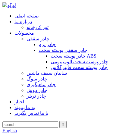
صفحه اصلی
درباره ما
تور کارخانه
محصولات
چادر سقفی
چادر نرم
چادر سقفی پوسته سخت
چادر پوسته سخت ABS
چادر پوسته سخت آلومینیومی
چادر پوسته سخت فایبرگلاس
سایبان سقف ماشین
چادر سوگ
چادر ماهیگیری
چادر دوش
چادر تریلر
اخبار
به ما بپیوند
با ما تماس بگیرید
English