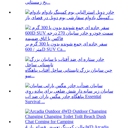
یخ زمستانی...
کمپینگ بادوام سفارشی بوم دوبل در فضای باز...
سفر جاده ای جمع شونده بدون پا 300 گرم بر
متر / 600D SUV Ca...
چین سایبان بزرگ تابستانی ساحل آفتاب پناهگاه
سو...
پناهگاه چادر مگس باران ضد آب Essential
Survival ...
توالت کمپینگ تعویض فضای باز 4WD Arcadia