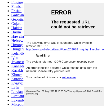
Filipino
Finnish
Frisian
Galician
Georgian
Gujarati
Haitian
Hausa
Hawaiian
Hebrew
Hmong
Hungarian
Icelandic
Igbo
Javanese
Kannada
Kazakh
Khmer
Kurdish
Kyrgyz
Latin
Latvian
Lithuanian
Luxembou..
Macedonian