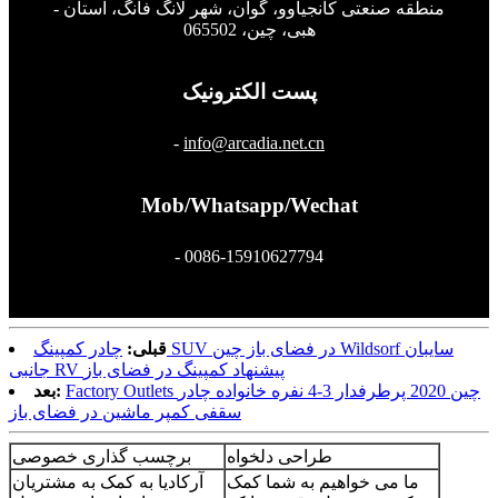
- منطقه صنعتی کانجیاوو، گوان، شهر لانگ فانگ، استان
هبی، چین، 065502
پست الکترونیک
-
info@arcadia.net.cn
Mob/Whatsapp/Wechat
- 0086-15910627794
قبلی:
چادر کمپینگ SUV در فضای باز چین Wildsorf سایبان
جانبی RV پیشنهاد کمپینگ در فضای باز
Factory Outlets چین 2020 پرطرفدار 3-4 نفره خانواده چادر
بعد:
سقفی کمپر ماشین در فضای باز
طراحی دلخواه
برچسب گذاری خصوصی
ما می خواهیم به شما کمک
آرکادیا به کمک به مشتریان