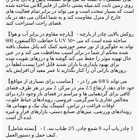
روی زمین ثابت کند.میله پشتی داخلی از فایبرگلاس ساخته شده
است که بسیار سخت است و می تواند در برابر تمام فعالیت های
خارج از منزل مقاومت کند و به شما امکان می دهد در یک
فضای راحت استراحت کنید.
【پارچه مقاوم در برابر آب و هوا】 - روکش بالایی چادر از پارچه
آکسفورد 600D با حفاظت UV 50+ ساخته شده است که می
تواند به جلوگیری از نور مضر خورشید کمک کند.پانل مشبک بافته
شده محکم از شما در برابر آسیب محافظت می کند و در عین
حال تهویه موثر را حفظ می کند.گوشه ها و درزهای تقویت شده
برای بهبود پایداری.با باران شدید قابل اجرا نیست.لطفاً در
روزهای بارانی آن را کنار بگذارید تا عمر مفید آن افزایش یابد.
【مناسب برای بسیاری از مواقع】 - می تواند تا 6/8 نفر را در
خود جای دهد، ارتفاع 2.5 متر در مرکز، 2 متر در هر طرف.فضای
کافی برای گردهمایی ها و مراسم در فضای باز وجود دارد.برای
مجالس تجاری یا سرگرمی، عروسی، رویدادهای حیاط خلوت،
اوقات فراغت در تراس، کمپینگ، پیک نیک و مهمانی ها،
رویدادهای ورزشی، میزهای صنایع دستی، بازارهای فرار و غیره
ایده آل است.
【بسته شامل】 - 1 چادر پاپ آپ، 9 شمع چادر، 2/5 طناب بند، 1
کیف حمل و دستورالعمل.