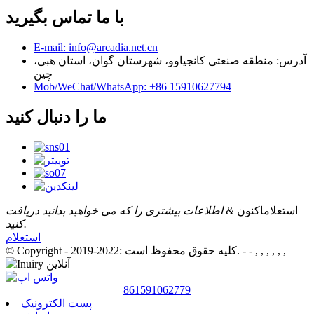
با ما تماس بگیرید
E-mail: info@arcadia.net.cn
آدرس: منطقه صنعتی کانجیاوو، شهرستان گوان، استان هبی،
چین
Mob/WeChat/WhatsApp: +86 15910627794
ما را دنبال کنید
استعلام
اکنون
& اطلاعات بیشتری را که می خواهید بدانید دریافت
کنید.
استعلام
- - , , , , , ,
© Copyright - 2019-2022: کلیه حقوق محفوظ است.
861591062779
پست الکترونیک