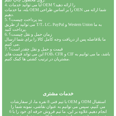
4. آیا می توانید خدمات OEM را ارائه دهید؟
بله، ما خدمات OEM را بر اساس طراحی OEN شما ارائه می
دهیم.
5. بند پرداخت چیست؟
می توانید از طریق T/T، LC، PayPal و Western Union به ما
پرداخت کنید.
6. زمان حمل و نقل چیست؟
ما بلافاصله پس از دریافت وجه کامل کالا را برای شما ارسال
می کنیم.
7. قیمت و حمل و نقل چقدر است؟
این می تواند قیمت های FOB، CFR و CIF باشد، ما می توانیم به
مشتریان در ترتیب کشتی ها کمک کنیم.
خدمات مشتری
با تیم فنی 8 نفره ما، از سفارشات OEM و ODM استقبال
می کنیم، سپس می توانیم به عنوان نقاشی، نمونه شما را
انجام دهیم.علاوه بر این، ما تیم فروش حرفه ای خود را با 6