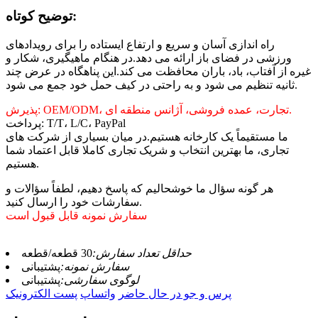
توضیح کوتاه:
راه اندازی آسان و سریع و ارتفاع ایستاده را برای رویدادهای
ورزشی در فضای باز ارائه می دهد.در هنگام ماهیگیری، شکار و
غیره از آفتاب، باد، باران محافظت می کند.این پناهگاه در عرض چند
ثانیه تنظیم می شود و به راحتی در کیف حمل خود جمع می شود.
پذیرش: OEM/ODM، تجارت، عمده فروشی، آژانس منطقه ای.
پرداخت: T/T، L/C، PayPal
ما مستقیماً یک کارخانه هستیم.در میان بسیاری از شرکت های
تجاری، ما بهترین انتخاب و شریک تجاری کاملا قابل اعتماد شما
هستیم.
هر گونه سؤال ما خوشحالیم که پاسخ دهیم، لطفاً سؤالات و
سفارشات خود را ارسال کنید.
سفارش نمونه قابل قبول است
حداقل تعداد سفارش:
30 قطعه/قطعه
سفارش نمونه:
پشتیبانی
لوگوی سفارشی:
پشتیبانی
پرس و جو در حال حاضر
واتساپ
پست الکترونیک