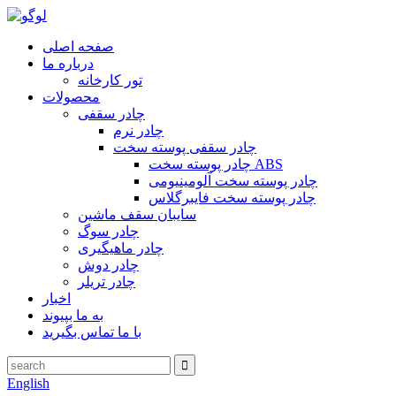
صفحه اصلی
درباره ما
تور کارخانه
محصولات
چادر سقفی
چادر نرم
چادر سقفی پوسته سخت
چادر پوسته سخت ABS
چادر پوسته سخت آلومینیومی
چادر پوسته سخت فایبرگلاس
سایبان سقف ماشین
چادر سوگ
چادر ماهیگیری
چادر دوش
چادر تریلر
اخبار
به ما بپیوند
با ما تماس بگیرید
English