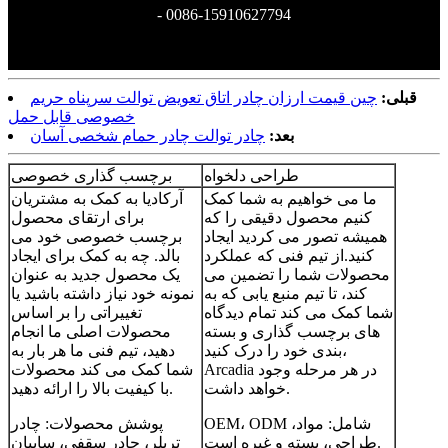
- 0086-15910627794
قبلی:
چین قیمت ارزان چادر اتاق تعویض توالت سرپناه حریم
خصوصی قابل حمل
بعد:
چادر توالت چادر حمام شخصی آسان
طراحی دلخواه
برچسب گذاری خصوصی
ما می خواهیم به شما کمک
آرکادیا به کمک به مشتریان
کنیم محصول دقیقی را که
برای ارتقای محصول
همیشه تصور می کردید ایجاد
برچسب خصوصی خود می
کنید.از تیم فنی که عملکرد
بالد. چه به کمک برای ایجاد
محصولات شما را تضمین می
یک محصول جدید به عنوان
کند، تا تیم منبع یابی که به
نمونه خود نیاز داشته باشید یا
شما کمک می کند تمام دیدگاه
تغییراتی را بر اساس
های برچسب گذاری و بسته
محصولات اصلی ما انجام
بندی خود را درک کنید،
دهید، تیم فنی ما هر بار به
Arcadia در هر مرحله وجود
شما کمک می کند محصولات
خواهد داشت.
با کیفیت بالا را ارائه دهید.
OEM، ODM شامل: مواد،
پوشش محصولات: چادر
طراحی، بسته و غیره است.
تریلر، چادر سقفی، سایبان