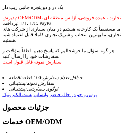
یک در و دو پنجره جانبی زیپ دار
پذیرش: OEM/ODM، تجارت، عمده فروشی، آژانس منطقه ای.
پرداخت: T/T، L/C، PayPal
ما مستقیماً یک کارخانه هستیم.در میان بسیاری از شرکت های
تجاری، ما بهترین انتخاب و شریک تجاری کاملا قابل اعتماد شما
هستیم.
هر گونه سؤال ما خوشحالیم که پاسخ دهیم، لطفاً سؤالات و
سفارشات خود را ارسال کنید.
سفارش نمونه قابل قبول است
حداقل تعداد سفارش:
100 قطعه/قطعه
سفارش نمونه:
پشتیبانی
لوگوی سفارشی:
پشتیبانی
پرس و جو در حال حاضر
واتساپ
پست الکترونیک
جزئیات محصول
خدمات OEM/ODM