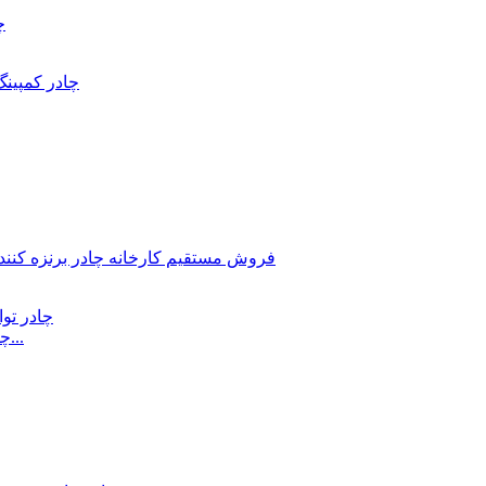
چادر توالت پاپ آپ به سبک جدید / اتاق رختکن برای بیرون...