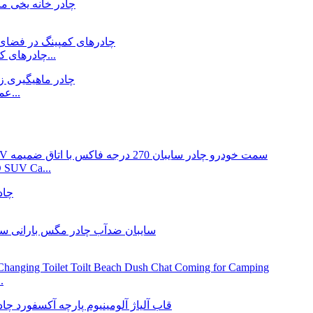
چادرهای کمپینگ در فضای باز خانواده بزرگ فروش یخ زمستان اف...
عمده فروشی بوم ماهیگیری ماهی کپور بیووی یخ زمستانی...
سفر جاده ای جمع شونده بدون پا 300 گرم بر متر /  SUV Ca
تو