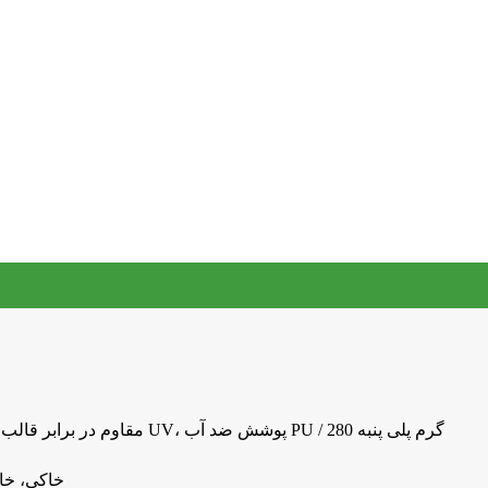
600D پلی استر rip-stop، مقاوم در برابر قالب، محافظت در برابر UV، پوشش ضد آب PU / 280 گرم پلی پنبه
خاکی، خا