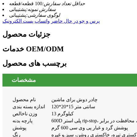
حداقل تعداد سفارش:
100 قطعه/قطعه
سفارش نمونه:
پشتیبانی
لوگوی سفارشی:
پشتیبانی
پرس و جو در حال حاضر
واتساپ
پست الکترونیک
جزئیات محصول
خدمات OEM/ODM
برچسب های محصول
مشخصات
چادر دوش برای ماشین
نام محصول
120*20*15 سانتی متر
اندازه بسته بندی
13 کیلوگرم
وزن ناخالص
پارچه بدنه
پوشش گرد و غبار پی وی سی 600 گرم
پوشش
کستری تیره، خاکستری روشن، سبز.و غیره
رنگ