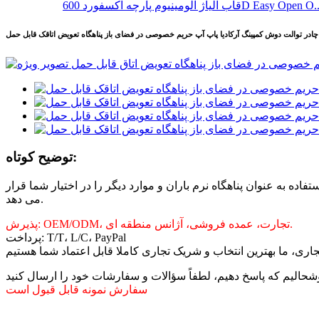
 آلیاژ آلومینیوم پارچه آکسفورد 600D Easy Open O...
چادر توالت دوش کمپینگ آرکادیا پاپ آپ حریم خصوصی در فضای باز پناهگاه تعویض اتاقک قابل حمل
توضیح کوتاه:
به عنوان پناهگاه نرم باران و موارد دیگر را در اختیار شما قرار
می دهد.
پذیرش: OEM/ODM، تجارت، عمده فروشی، آژانس منطقه ای.
پرداخت: T/T، L/C، PayPal
سفارش نمونه قابل قبول است