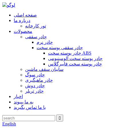
صفحه اصلی
درباره ما
تور کارخانه
محصولات
چادر سقفی
چادر نرم
چادر سقفی پوسته سخت
چادر پوسته سخت ABS
چادر پوسته سخت آلومینیومی
چادر پوسته سخت فایبرگلاس
سایبان سقف ماشین
چادر سوگ
چادر ماهیگیری
چادر دوش
چادر تریلر
اخبار
به ما بپیوند
با ما تماس بگیرید
English