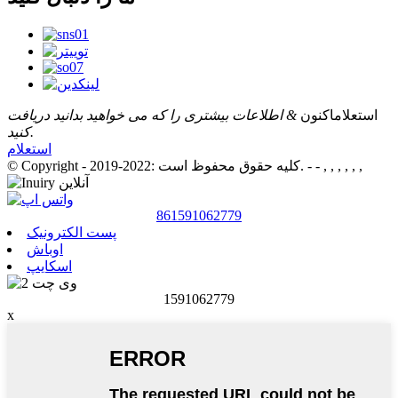
استعلام
اکنون
& اطلاعات بیشتری را که می خواهید بدانید دریافت
کنید.
استعلام
- - , , , , , ,
© Copyright - 2019-2022: کلیه حقوق محفوظ است.
861591062779
پست الکترونیک
اوباش
اسکایپ
1591062779
x