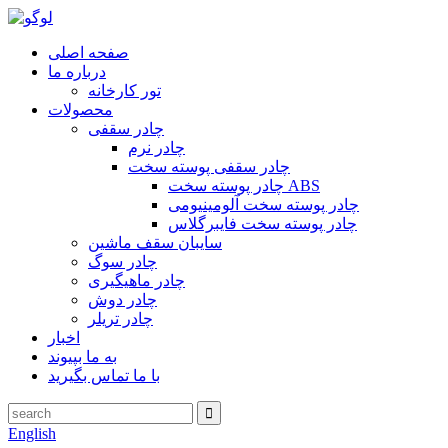
صفحه اصلی
درباره ما
تور کارخانه
محصولات
چادر سقفی
چادر نرم
چادر سقفی پوسته سخت
چادر پوسته سخت ABS
چادر پوسته سخت آلومینیومی
چادر پوسته سخت فایبرگلاس
سایبان سقف ماشین
چادر سوگ
چادر ماهیگیری
چادر دوش
چادر تریلر
اخبار
به ما بپیوند
با ما تماس بگیرید
English