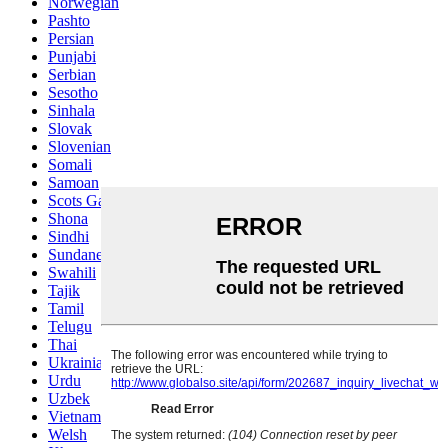
Norwegian
Pashto
Persian
Punjabi
Serbian
Sesotho
Sinhala
Slovak
Slovenian
Somali
Samoan
Scots Gaelic
Shona
Sindhi
Sundanese
Swahili
Tajik
Tamil
Telugu
Thai
Ukrainian
Urdu
Uzbek
Vietnamese
Welsh