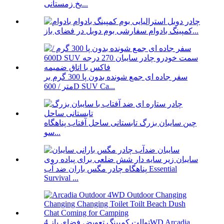
یخ زمستانی...
کمپینگ بادوام سفارشی بوم دوبل در فضای باز...
سفر جاده ای جمع شونده بدون پا 300 گرم بر
متر / 600D SUV Ca...
چین سایبان بزرگ تابستانی ساحل آفتاب پناهگاه
سو...
پناهگاه چادر مگس باران ضد آب Essential
Survival ...
توالت کمپینگ تعویض فضای باز 4WD Arcadia