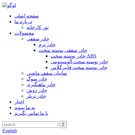
صفحه اصلی
درباره ما
تور کارخانه
محصولات
چادر سقفی
چادر نرم
چادر سقفی پوسته سخت
چادر پوسته سخت ABS
چادر پوسته سخت آلومینیومی
چادر پوسته سخت فایبرگلاس
سایبان سقف ماشین
چادر سوگ
چادر ماهیگیری
چادر دوش
چادر تریلر
اخبار
به ما بپیوند
با ما تماس بگیرید
English