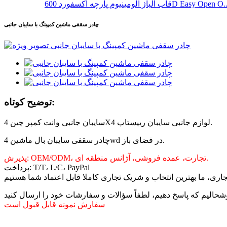
 آلیاژ آلومینیوم پارچه آکسفورد 600D Easy Open O...
چادر سقفی ماشین کمپینگ با سایبان جانبی
توضیح کوتاه:
سایبان جانبی وانت کمپر چین 4X4 لوازم جانبی سایبان ریپستاپ.
چادر سقفی سایبان بال ماشین 4wd در فضای باز.
پذیرش: OEM/ODM، تجارت، عمده فروشی، آژانس منطقه ای.
پرداخت: T/T، L/C، PayPal
سفارش نمونه قابل قبول است