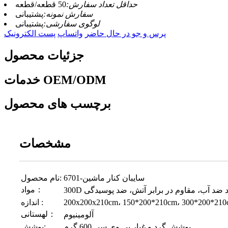
حداقل تعداد سفارش:
50 قطعه/قطعه
سفارش نمونه:
پشتیبانی
لوگوی سفارشی:
پشتیبانی
پرس و جو در حال حاضر
واتساپ
پست الکترونیک
جزئیات محصول
خدمات OEM/ODM
برچسب های محصول
مشخصات
سایبان کنار ماشین-6701
نام محصول:
مواد：
فورد ضد آب، مقاوم در برابر آتش، ضد پوسیدگی
اندازه :
لهستانی：
آلومینیوم
پوشش گرد و غبار پی وی سی 600 گرم
پوشش: