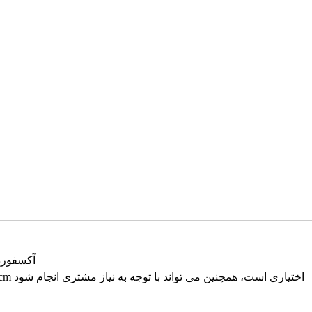
300D آکس
200x200x210cm، 150*200*210cm، 300*200*210cm اختیاری است، همچنین می تواند با توجه به نیاز مشتری انجام شود