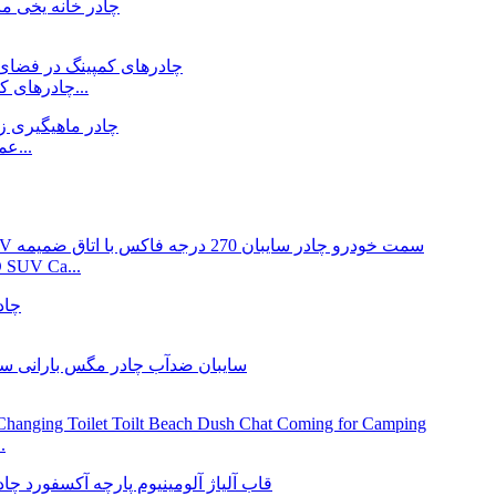
چادرهای کمپینگ در فضای باز خانواده بزرگ فروش یخ زمستان اف...
عمده فروشی بوم ماهیگیری ماهی کپور بیووی یخ زمستانی...
سفر جاده ای جمع شونده بدون پا 300 گرم بر متر /  SUV Ca
تو