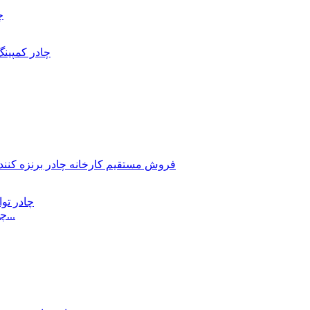
چادر توالت پاپ آپ به سبک جدید / اتاق رختکن برای بیرون...