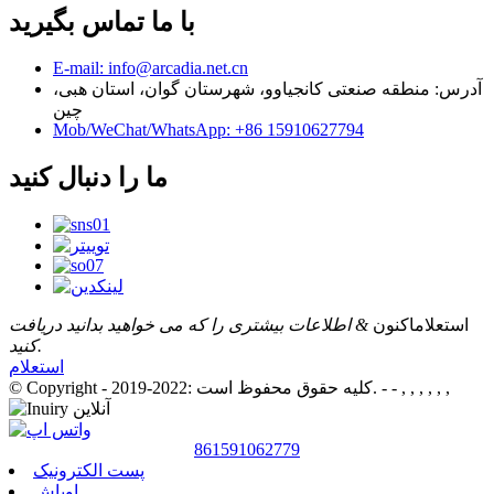
با ما تماس بگیرید
E-mail: info@arcadia.net.cn
آدرس: منطقه صنعتی کانجیاوو، شهرستان گوان، استان هبی،
چین
Mob/WeChat/WhatsApp: +86 15910627794
ما را دنبال کنید
استعلام
اکنون
& اطلاعات بیشتری را که می خواهید بدانید دریافت
کنید.
استعلام
- - , , , , , ,
© Copyright - 2019-2022: کلیه حقوق محفوظ است.
861591062779
پست الکترونیک
اوباش