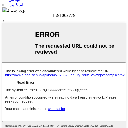
اسکایپ
1591062779
x