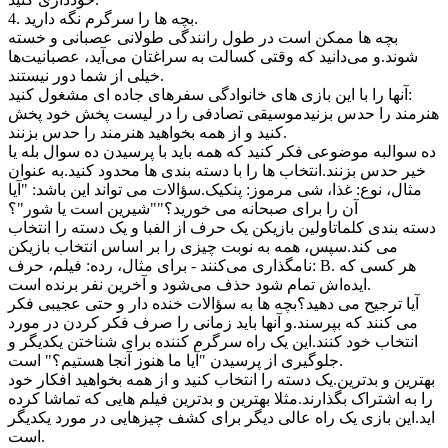
4. بچه ها را سرگرم نگه دارید.
بچه ها ممکن است در طول رانندگی طولانی عصبانی و خسته
شوند.و می‌دانید که وقتی کسالت به سراغتان می‌آید، عصبانیت‌ها
خیلی از شما دور نیستند.
آنها را با این بازی های خانوادگی سفرهای جاده ای مشغول کنید:
هنرمند را حدس بزنیدموسیقی تصادفی را در لیست پخش خود پخش
کنید و از همه بخواهید هنرمند را حدس بزنند.
ده سوالبه موضوعی فکر کنید که همه باید با پرسیدن ده سوال بله یا
خیر حدس بزنند.انتخاب ها را با دسته بندی ها محدود کنید.به عنوان
مثال، نوع: غذا، شی مرموز: پنکیک.سؤالات می تواند این باشد: "آیا
آن را برای صبحانه می خورید؟""شیرین است یا شور"؟
دسته بندی کلماتاولین بازیکن یک حرف از الفبا و یک دسته را انتخاب
می کند.سپس، همه به نوبت چیزی را بر اساس انتخاب بازیکن
نامگذاری می‌کنند - برای مثال، رده: فیلم، حرف: B. هر کسی که
ایده‌اش تمام شود حذف می‌شود و آخرین نفر برنده است.
آیا ترجیح می دهید؟بچه ها به سؤالات خنده دار و حتی عجیبی فکر
می کنند که بپرسند.و آنها باید زمانی را صرف فکر کردن در مورد
انتخاب خود کنند.این یک راه سرگرم کننده برای شناختن یکدیگر و
جلوگیری از پرسیدن "آیا ما هنوز آنجا هستیم؟" است.
بهترین و بدترین.یک دسته را انتخاب کنید و از همه بخواهید افکار خود
را به اشتراک بگذارند.مثلا بهترین و بدترین فیلم هایی که تماشا کرده
اید.این بازی یک راه عالی دیگر برای کشف چیزهایی در مورد یکدیگر
است.