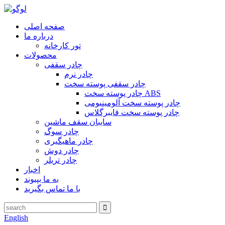
صفحه اصلی
درباره ما
تور کارخانه
محصولات
چادر سقفی
چادر نرم
چادر سقفی پوسته سخت
چادر پوسته سخت ABS
چادر پوسته سخت آلومینیومی
چادر پوسته سخت فایبرگلاس
سایبان سقف ماشین
چادر سوگ
چادر ماهیگیری
چادر دوش
چادر تریلر
اخبار
به ما بپیوند
با ما تماس بگیرید
English